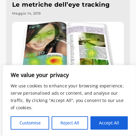
Le metriche dell’eye tracking
Maggio 14, 2019
We value your privacy
We use cookies to enhance your browsing experience,
Data analysis
,
Scientific Research
serve personalised ads or content, and analyse our
Come leggono le persone?
traffic. By clicking "Accept All", you consent to our use
of cookies.
Maggio 2, 2019
Customise
Reject All
Accept All