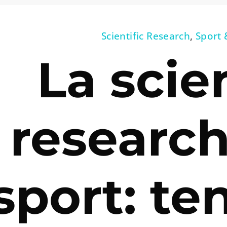
Scientific Research
,
Sport 
La scien
research
sport: t