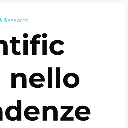
& Research
tific
 nello
endenze