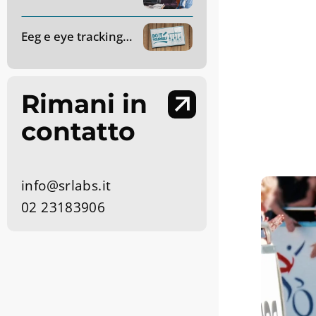
Eeg e eye tracking applicati alle ricerche di mercato: come funzionano?
Rimani in
contatto
info@srlabs.it
02 23183906