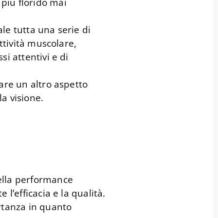
più florido mai
le tutta una serie di
attività muscolare,
i attentivi e di
iare un altro aspetto
a visione.
ella performance
 l’efficacia e la qualità.
rtanza in quanto