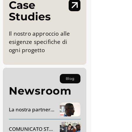
Case
Studies
Il nostro approccio alle
esigenze specifiche di
ogni progetto
Blog
Newsroom
La nostra partnership con AC Monza
COMUNICATO STAMPA – Dynavox Group acquisirà SR Labs Healthcare in Italia