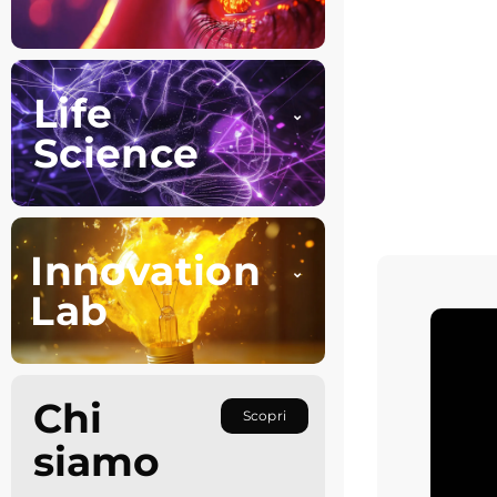
Life
Science
Innovation
Lab
Chi
Scopri
siamo