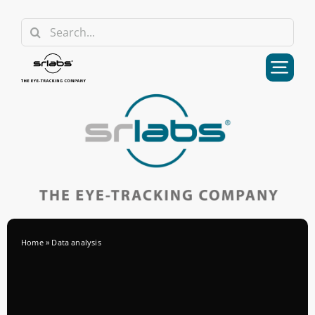
Skip
Search
to
for:
content
Home
»
Data analysis