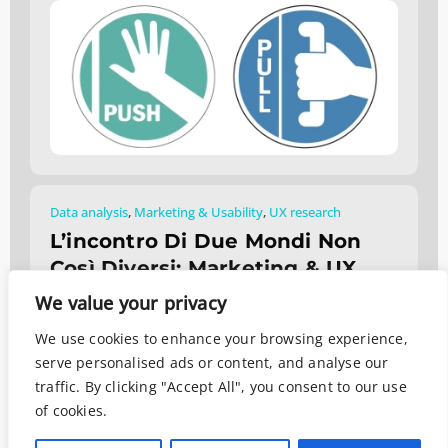
Data analysis
,
Marketing & Usability
,
UX research
L’incontro Di Due Mondi Non
Così Diversi: Marketing & UX
Research
We value your privacy
Gennaio 25, 2021
We use cookies to enhance your browsing experience,
serve personalised ads or content, and analyse our
traffic. By clicking "Accept All", you consent to our use
of cookies.