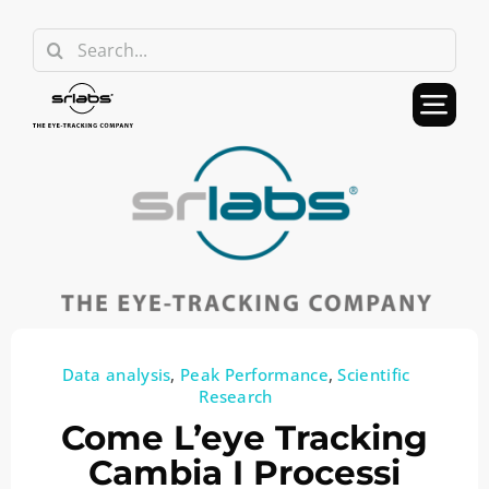
Skip
Search
to
for:
content
Data analysis
,
Peak Performance
,
Scientific
Research
Come L’eye Tracking
Cambia I Processi