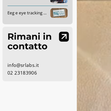
Eeg e eye tracking applicati alle ricerche di mercato: come funzionano?
Rimani in
contatto
info@srlabs.it
02 23183906