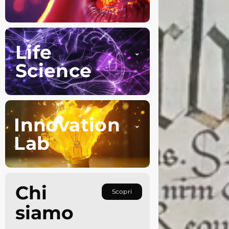
Life
Science
Innovation
Lab
Chi
Scopri
siamo