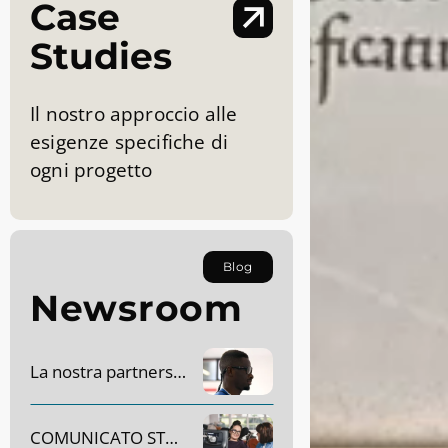
Case
Studies
Il nostro approccio alle
esigenze specifiche di
ogni progetto
Blog
Newsroom
La nostra partnership con AC Monza
COMUNICATO STAMPA – Dynavox Group acquisirà SR Labs Healthcare in Italia