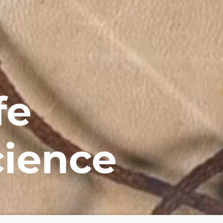
fe
cience