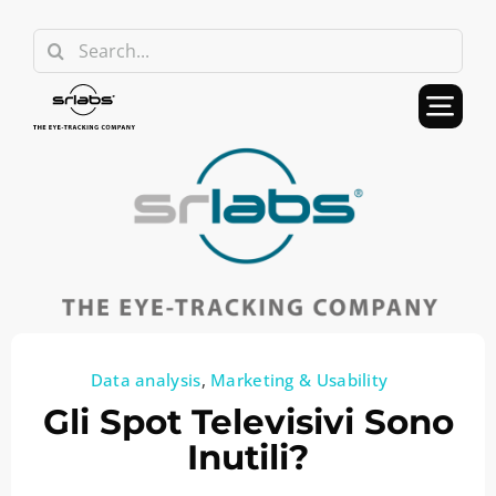
Skip
Search
to
for:
content
Data analysis
,
Marketing & Usability
Gli Spot Televisivi Sono
Inutili?