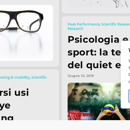
Peak Performance
,
Scientific Resear
Research
Psicologia e
sport: la teo
del quiet ey
Giugno 10, 2019
eting & Usability
,
Scientific
rsi usi
Eye
ing