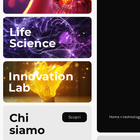
Life
Science
Innovation
Lab
Chi
Home
»
technolog
Scopri
siamo