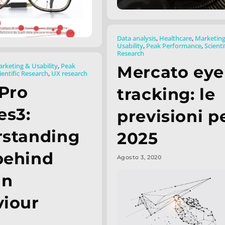
Data analysis
,
Healthcare
,
Marketin
Usability
,
Peak Performance
,
Scienti
Research
rketing & Usability
,
Peak
Mercato eye
ientific Research
,
UX research
 Pro
tracking: le
es3:
previsioni pe
rstanding
2025
behind
Agosto 3, 2020
an
iour