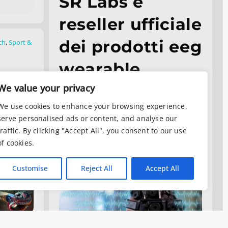
SR Labs è
reseller ufficiale
dei prodotti eeg
ch
,
Sport &
wearable
ria
sensing per il
We value your privacy
We use cookies to enhance your browsing experience,
e
mercato
serve personalised ads or content, and analyse our
traffic. By clicking "Accept All", you consent to our use
italiano
of cookies.
Ottobre 21, 2019
Customise
Reject All
Accept All