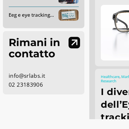
Eeg e eye tracking applicati alle ricerche di mercato: come funzionano?
Rimani in
contatto
info@srlabs.it
Healthcare
,
Mark
Research
02 23183906
I dive
dell’
track
Giugno 6, 2019