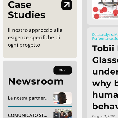
Case
Studies
Il nostro approccio alle
Data analysis
,
Ma
esigenze specifiche di
Performance
,
Sc
ogni progetto
Tobii
Glass
unde
Blog
Newsroom
why 
hum
La nostra partnership con AC Monza
behav
COMUNICATO STAMPA – Dynavox Group acquisirà SR Labs Healthcare in Italia
Giugno 3, 2020