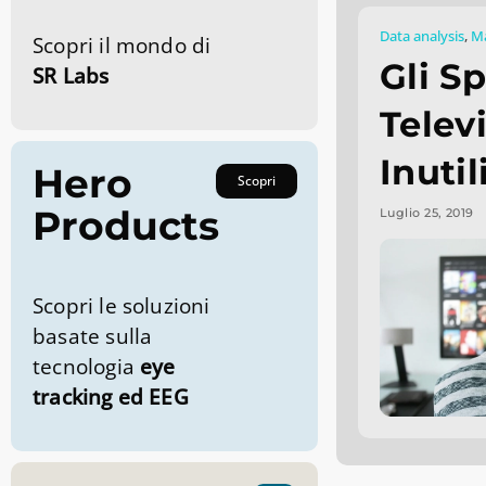
Data analysis
,
Ma
Scopri il mondo di
Gli S
SR Labs
Telev
Inutil
Hero
Scopri
Products
Luglio 25, 2019
Scopri le soluzioni
basate sulla
tecnologia
eye
tracking ed EEG