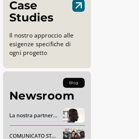
Case
Studies
Il nostro approccio alle
esigenze specifiche di
ogni progetto
Blog
Newsroom
La nostra partnership con AC Monza
COMUNICATO STAMPA – Dynavox Group acquisirà SR Labs Healthcare in Italia