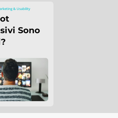
rketing & Usability
pot
isivi Sono
i?