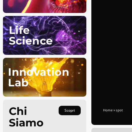
Life
Science
Innovation
Lab
Chi
Scopri
Home
»
spot
Siamo