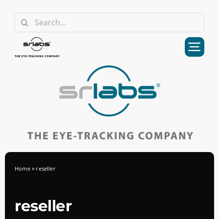
Skip
Search
to
for:
content
Home
»
reseller
reseller