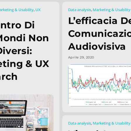
rketing & Usability
,
UX
Data analysis
,
Marketing & Usability
L’efficacia D
ontro Di
Comunicazi
Mondi Non
Audiovisiva
iversi:
Aprile 29, 2020
ting & UX
arch
Data analysis
,
Marketing & Usability