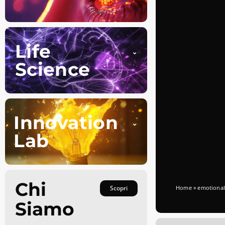
Life
Science
Innovation
Lab
Chi
Scopri
Home
»
emotional
Siamo