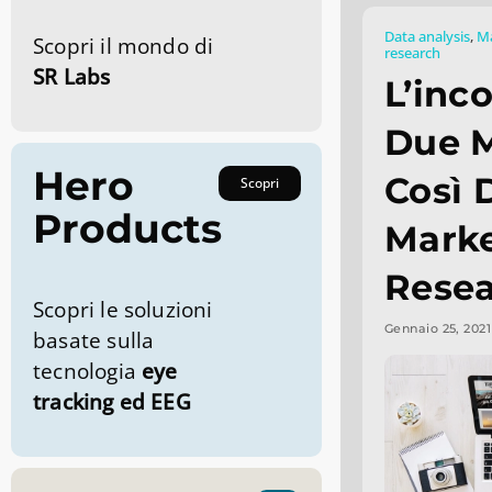
Data analysis
,
Ma
Scopri il mondo di
research
SR Labs
L’inc
Due 
Hero
Così D
Scopri
Products
Marke
Rese
Scopri le soluzioni
Gennaio 25, 2021
basate sulla
tecnologia
eye
tracking ed EEG