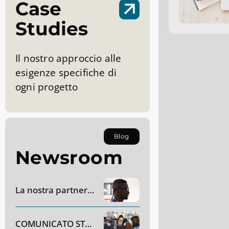
Case
Studies
Il nostro approccio alle
esigenze specifiche di
ogni progetto
Blog
Newsroom
La nostra partnership con AC Monza
COMUNICATO STAMPA – Dynavox Group acquisirà SR Labs Healthcare in Italia