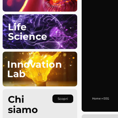
Life
Science
Innovation
Lab
Chi
Home
»
EEG
Scopri
siamo