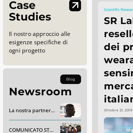
Case
Scientific Resea
Studies
SR La
resell
Il nostro approccio alle
esigenze specifiche di
dei p
ogni progetto
wear
sensi
Blog
merc
Newsroom
itali
La nostra partnership con AC Monza
Ottobre 21, 2019
COMUNICATO STAMPA – Dynavox Group acquisirà SR Labs Healthcare in Italia