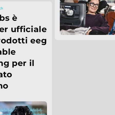
rch
bs è
er ufficiale
rodotti eeg
able
ng per il
ato
ano