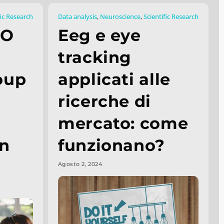
fic Research
Data analysis
,
Neuroscience
,
Scientific Research
TO
Eeg e eye
tracking
oup
applicati alle
ricerche di
mercato: come
in
funzionano?
Agosto 2, 2024