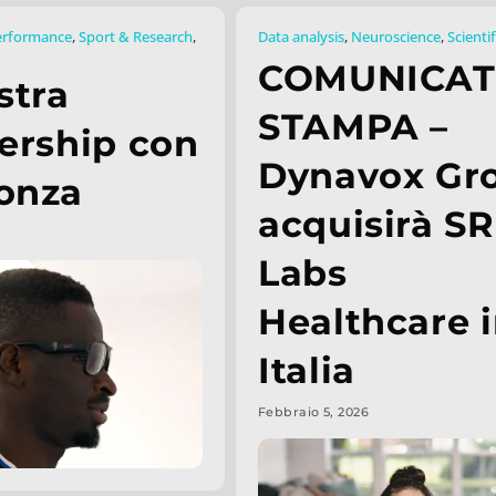
erformance
,
Sport & Research
,
Data analysis
,
Neuroscience
,
Scienti
COMUNICA
stra
STAMPA –
ership con
Dynavox Gr
onza
acquisirà SR
Labs
Healthcare 
Italia
Febbraio 5, 2026