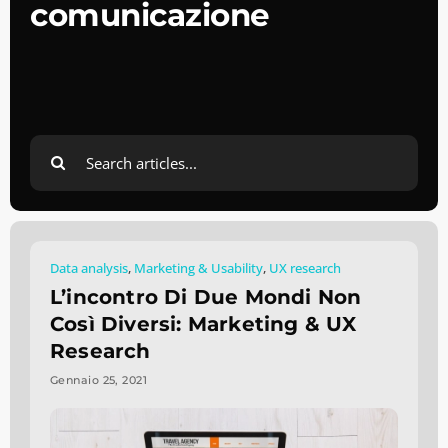
comunicazione
Search
for:
Data analysis
,
Marketing & Usability
,
UX research
L’incontro Di Due Mondi Non
Così Diversi: Marketing & UX
Research
Gennaio 25, 2021