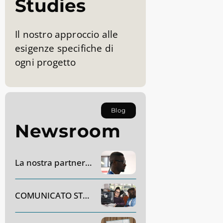
Studies
Il nostro approccio alle
esigenze specifiche di
ogni progetto
Blog
Newsroom
La nostra partnership con AC Monza
COMUNICATO STAMPA – Dynavox Group acquisirà SR Labs Healthcare in Italia