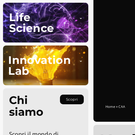
Life
Science
Innovation
Lab
Chi
Scopri
Home
»
CAA
siamo
Scopri il mondo di