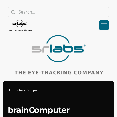
Skip
Search
to
for:
content
Home
»
brainComputer
brainComputer