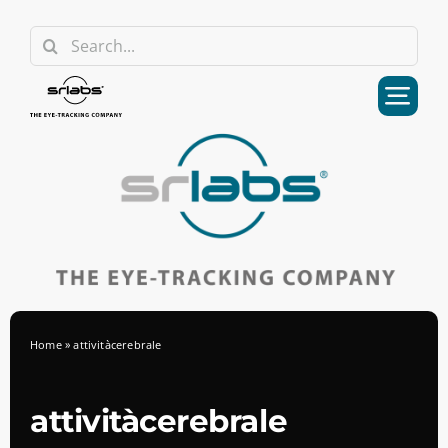
Skip
Search
to
for:
content
Home
»
attivitàcerebrale
attivitàcerebrale